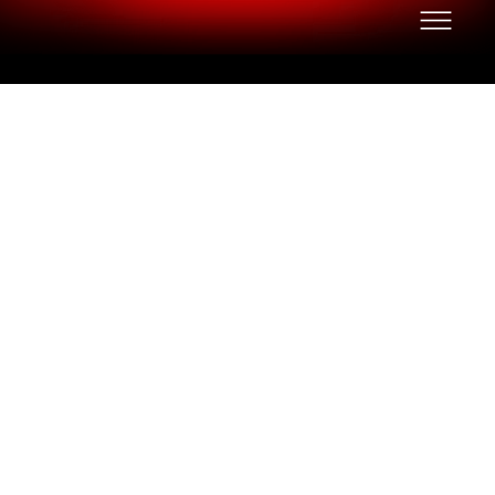
PVP 110
GAS
Rotante