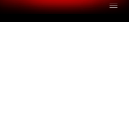
PVP 130
Legna/ga
s rotante